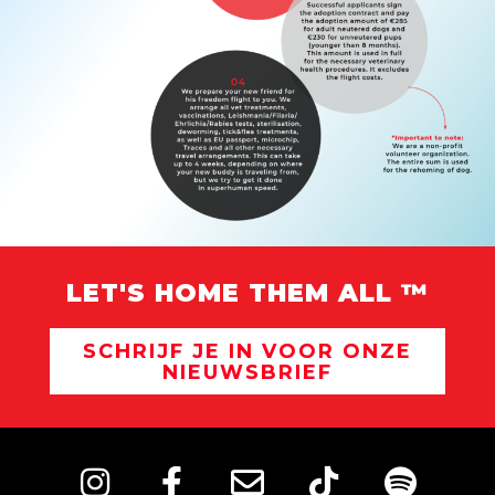
LET'S HOME THEM ALL ™
SCHRIJF JE IN VOOR ONZE
NIEUWSBRIEF