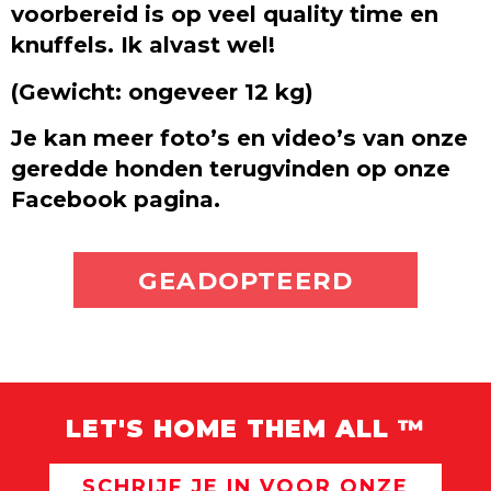
voorbereid is op veel quality time en
knuffels. Ik alvast wel!
(Gewicht: ongeveer 12 kg)
Je kan meer foto’s en video’s van onze
geredde honden terugvinden op onze
Facebook pagina.
ADOPTEER MIJ
GEADOPTEERD
LET'S HOME THEM ALL ™
SCHRIJF JE IN VOOR ONZE