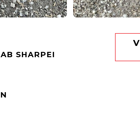
V
LAB SHARPEI
EN