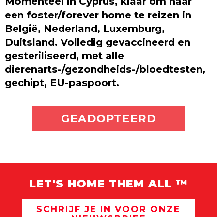
Momenteel in Cyprus, klaar om naar
een foster/forever home te reizen in
België, Nederland, Luxemburg,
Duitsland. Volledig gevaccineerd en
gesteriliseerd, met alle
dierenarts-/gezondheids-/bloedtesten,
gechipt, EU-paspoort.
ADOPTEER MIJ
GEADOPTEERD
LET'S HOME THEM ALL ™
SCHRIJF JE IN VOOR ONZE