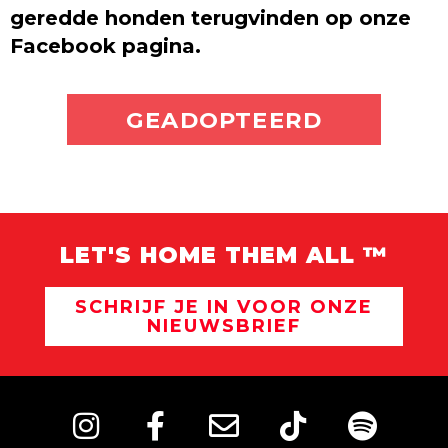
geredde honden terugvinden op onze
Facebook pagina.
ADOPTEER MIJ
GEADOPTEERD
LET'S HOME THEM ALL ™
SCHRIJF JE IN VOOR ONZE
NIEUWSBRIEF