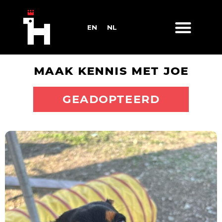
EN
NL
MAAK KENNIS MET JOE
ADOPTEER MIJ
GEADOPTEERD