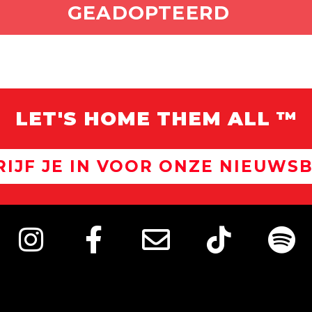
ADOPTEER MIJ
GEADOPTEERD
LET'S HOME THEM ALL ™
RIJF JE IN VOOR ONZE NIEUWSB