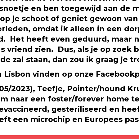
snoetje en ben toegewijd aan de m
 op je schoot of geniet gewoon va
verleden, omdat ik alleen in een d
. Het heeft even geduurd, maar nu l
ls vriend zien. Dus, als je op zoek 
ijde zal staan, dan zou ik graag je 
an Lisbon vinden op onze Facebook
5/2023), Teefje, Pointer/hound Krui
m naar een foster/forever home te 
vaccineerd, gesteriliseerd en heeft
eft een microchip en Europees pas