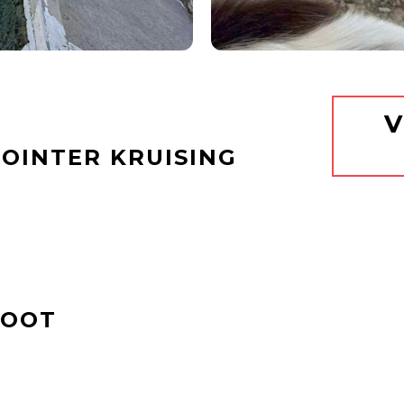
V
POINTER KRUISING
ROOT