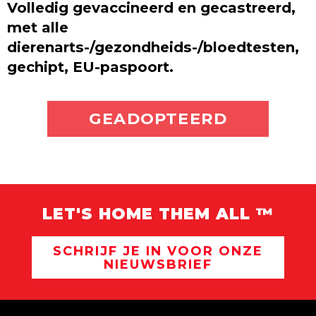
Volledig gevaccineerd en gecastreerd,
met alle
dierenarts-/gezondheids-/bloedtesten,
gechipt, EU-paspoort.
ADOPTEER MIJ
GEADOPTEERD
LET'S HOME THEM ALL ™
SCHRIJF JE IN VOOR ONZE
NIEUWSBRIEF