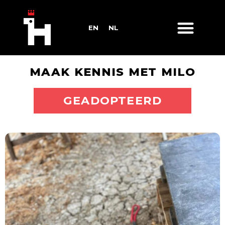
EN
NL
MAAK KENNIS MET MILO
ADOPTEER MIJ
GEADOPTEERD