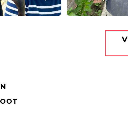
V
EN
ROOT