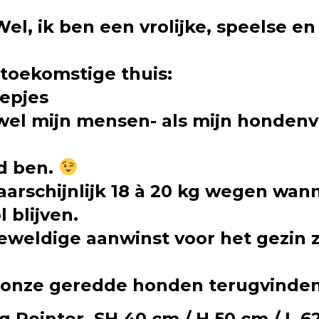
el, ik ben een vrolijke, speelse en
n toekomstige thuis:
oepjes
owel mijn mensen- als mijn hondenv
nd ben.
 waarschijnlijk 18 à 20 kg wegen wan
 blijven.
eweldige aanwinst voor het gezin z
an onze geredde honden terugvinde
 Pointer, SH 40 cm / H 50 cm / L 6