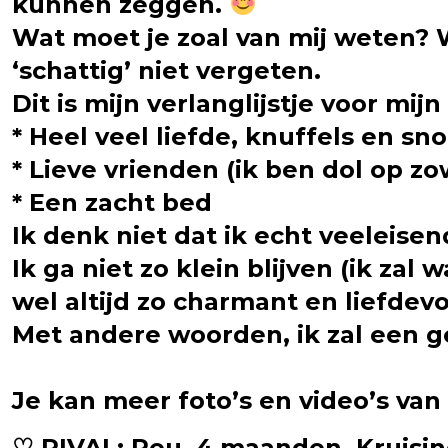
kunnen zeggen.
Wat moet je zoal van mij weten? W
‘schattig’ niet vergeten.
Dit is mijn verlanglijstje voor mij
* Heel veel liefde, knuffels en sn
* Lieve vrienden (ik ben dol op z
* Een zacht bed
Ik denk niet dat ik echt veeleise
Ik ga niet zo klein blijven (ik zal
wel altijd zo charmant en liefdevol
Met andere woorden, ik zal een g
Je kan meer foto’s en video’s v
♡ RIVAL: Reu, 4 maanden, Kruising