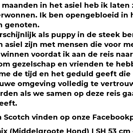
 maanden in het asiel heb ik laten
erwonnen. Ik ben opengebloeid in h
an genoten.
rschijnlijk als puppy in de steek be
 asiel zijn met mensen die voor m
winnen voordat ik aan de reis naa
om gezelschap en vrienden te hebb
e me de tijd en het geduld geeft di
euwe omgeving volledig te vertrou
rden als we samen op deze reis ga
eeft.
an Scotch vinden op onze Facebook
ix (Middelgroote Hond) | SH 53 cm •