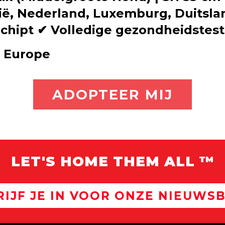
gië, Nederland, Luxemburg, Duitsla
chipt ✔ Volledige gezondheidstest
t Europe
ADOPTEER MIJ
LET'S HOME THEM ALL ™
RIJF JE IN VOOR ONZE NIEUWSB