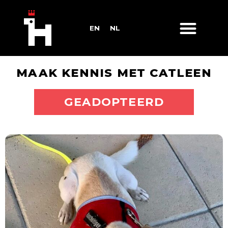
EN
NL
MAAK KENNIS MET CATLEEN
ADOPTEER MIJ
GEADOPTEERD