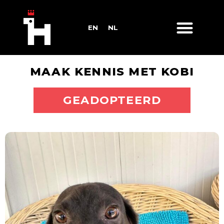
EN
NL
MAAK KENNIS MET KOBI
ADOPTEER MIJ
GEADOPTEERD