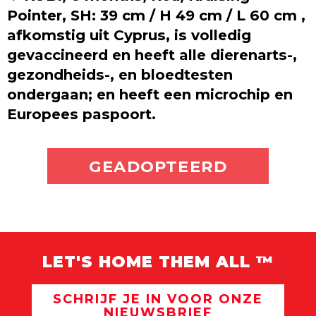
Pointer, SH: 39 cm / H 49 cm / L 60 cm ,
afkomstig uit Cyprus, is volledig
gevaccineerd en heeft alle dierenarts-,
gezondheids-, en bloedtesten
ondergaan; en heeft een microchip en
Europees paspoort.
ADOPTEER MIJ
GEADOPTEERD
LET'S HOME THEM ALL ™
SCHRIJF JE IN VOOR ONZE
NIEUWSBRIEF