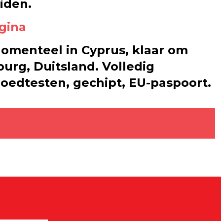
iden.
gina
 Momenteel in Cyprus, klaar om
urg, Duitsland. Volledig
loedtesten, gechipt, EU-paspoort.