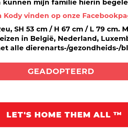
 kunnen mijn familie hierin begele
an Kody vinden op onze Facebookpa
 Reu, SH 53 cm / H 67 cm / L 79 cm.
eizen in België, Nederland, Luxemb
et alle dierenarts-/gezondheids-/b
ADOPTEER MIJ
GEADOPTEERD
LET'S HOME THEM ALL ™