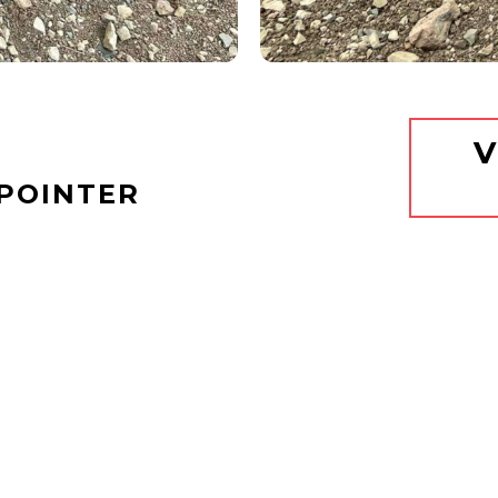
V
 POINTER