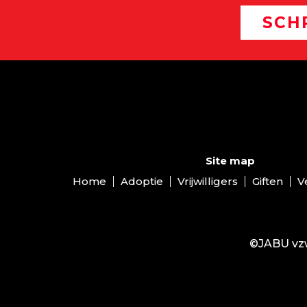
SCH
Site map
Home
Adoptie
Vrijwilligers
Giften
V
©JABU vzw