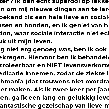
en? Ik ben echt superdol op lekker
jn om mij nieuwe dingen aan te ler
bekend als een hele lieve en socia
sen en honden, en ik geniet van h
on, waar sociale interactie niet ech
uk uit mijn leven.
og niet erg genoeg was, ben ik oo
kregen. Hiervoor ben ik behandeld
ntroleerbaar en NIET levensverkort
icatie innemen, zodat de ziekte la
hmania (dat trouwens niet overdra
t maken. Als ik twee keer per jaar
, ga ik een lang en gelukkig leve
fantastische gezelschap van lieve