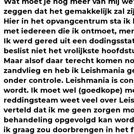
Wat moet je nog meer van mij wet
zeggen dat het gemakkelijk zal zi
Hier in het opvangcentrum sta ik 
met iedereen die ik ontmoet, men
Ik werd gered uit een dodingsstati
beslist niet het vrolijkste hoofdst
Maar alsof daar terecht komen n
zandvlieg en heb ik Leishmania ge
onder controle. Leishmania is co
wordt. Ik moet wel (goedkope) med
reddingsteam weet veel over Leis
verteld dat ik me geen zorgen moe
behandeling opgevolgd kan worden
ik graag zou doorbrengen in het 