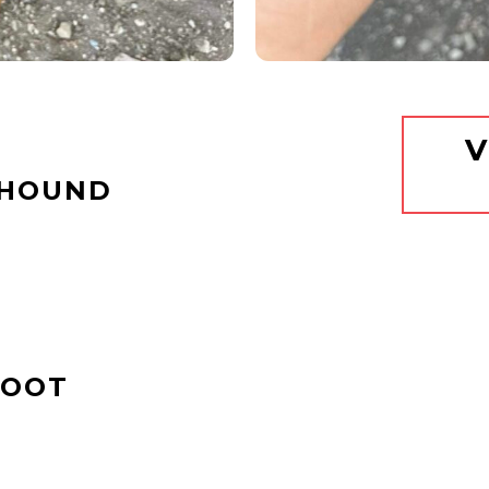
V
 HOUND
ROOT