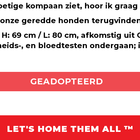
oetige kompaan ziet, hoor ik graag i
an onze geredde honden terugvinde
 H: 69 cm / L: 80 cm, afkomstig uit 
heids-, en bloedtesten ondergaan; i
ADOPTEER MIJ
GEADOPTEERD
LET'S HOME THEM ALL ™