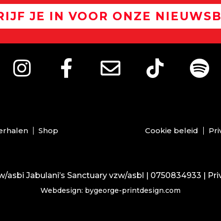
RIJF JE IN VOOR ONZE NIEUWSB
erhalen
Shop
Cookie beleid
Pri
/asbi Jabulani’s Sanctuary vzw/asbl | 0750834933 |
Pri
Webdesign: bygeorge-printdesign.com